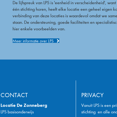
De lijfspreuk van LPS is 'eenheid in verscheidenheid', wan
één stichting horen, heeft elke locatie een geheel eigen k
verbinding van deze locaties is waardevol omdat we same
staan. De ondersteuning, goede faciliteiten en specialistisc
hier enkele voorbeelden van.
Meer informatie over LPS
CONTACT
PRIVACY
Locatie De Zonneberg
Vanuit LPS is een p
LPS basisonderwijs
stichting en alle o