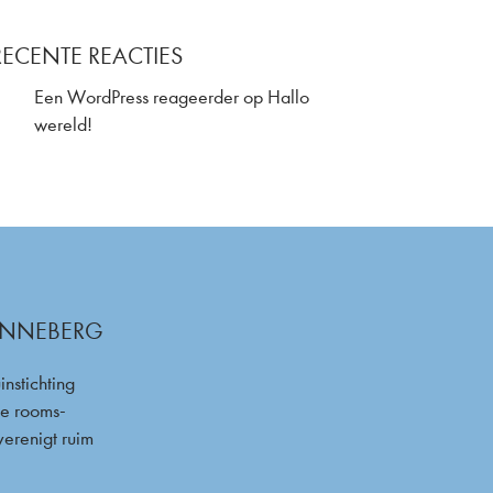
RECENTE REACTIES
Een WordPress reageerder
op
Hallo
wereld!
ZONNEBERG
nstichting
de rooms-
verenigt ruim