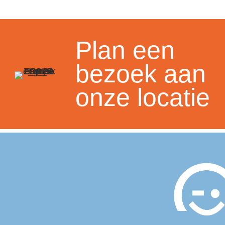
Plan een
bezoek aan
onze locatie