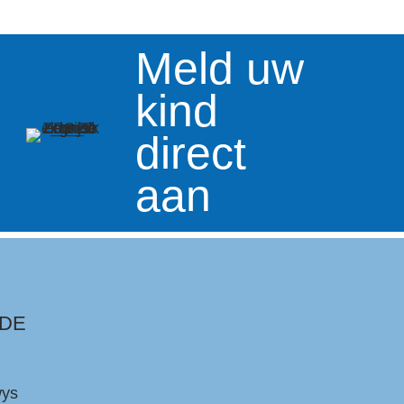
Meld uw
kind
direct
aan
 DE
wys