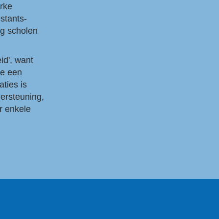
erke
stants-
ig scholen
id', want
ie een
ties is
ersteuning,
er enkele